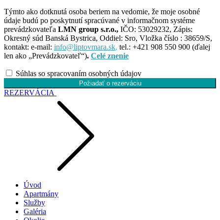
Týmto ako dotknutá osoba beriem na vedomie, že moje osobné
údaje budú po poskytnutí spracúvané v informačnom systéme
prevádzkovateľa
LMN group s.r.o.,
IČO: 53029232, Zápis:
Okresný súd Banská Bystrica, Oddiel: Sro, Vložka číslo : 38659/S,
kontakt: e-mail:
info@liptovmara.sk
,
tel.: +421 908 550 900 (ďalej
len ako „Prevádzkovateľ“)
.
Celé znenie
Súhlas so spracovaním osobných údajov
Požiadať o rezerváciu
REZERVÁCIA
Úvod
Apartmány
Služby
Galéria