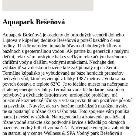
Aquapark Bešeňová
Aquapark Bešeňová je osadený do prírodných scenérií dolného
Liptova v kúpeľnej dedinke Bešeňová a poteší každého člena
rodiny. Tí skôr narodení tu nájdu úľavu od ubolených kĺbov v
bazénoch s geotermálnou vodou. Ak patríte ku generácii s malými
deťmi, relax vám poskytne hala s veľkým relaxačným bazénom s
chŕličmi vody a ďalšími vodnými atrakciami. Nechajte deti
vyblázniť sa v detskom bazéne kde zažijú malý raj na Zemi.
Termálne kúpalisko je vybudované na báze horúcich prameňov
liečivých vôd, ktoré vyvierajú z hĺbky 1987 metrov . Voda sa na
povrch dostáva o teplote 62°C. Je to ideálne miesto na načerpanie
stratenej energie a vitality. Termálna voda blahodarne pôsobí na
pohybové a dýchacie ústrojenstvo, urologické problémy, má
priaznivé kozmetické účinky a vďaka prvku lítium pozitívne pôsobí
na psychiku . Navyše, ak sa v bazéne nachádzajú masážne trysky,
tie sa postarajú o rôzne časti vášho tela. Toto spojenie vám ponúka
naozaj nevšedný zážitok. Na regeneráciu a zotavenie poslúžia aj
rôzne vodné atrakcie ako podvodné lavice a ležadlá po okrajoch
bazénov, vodný hríb či vodná čaša. Načerpajte energiu a zabudnite
na starosti aj v centre Wellness & SPA Vodný park Bešeňová s