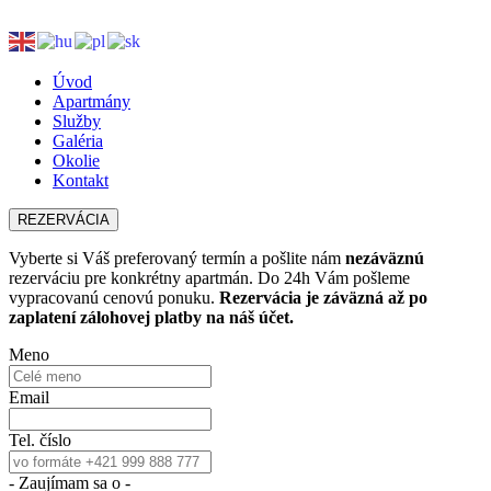
Úvod
Apartmány
Služby
Galéria
Okolie
Kontakt
REZERVÁCIA
Vyberte si Váš preferovaný termín a pošlite nám
nezáväznú
rezerváciu pre konkrétny apartmán. Do 24h Vám pošleme
vypracovanú cenovú ponuku.
Rezervácia je záväzná až po
zaplatení zálohovej platby na náš účet.
Meno
Email
Tel. číslo
- Zaujímam sa o -