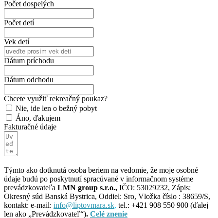
Počet dospelých
Počet detí
Vek detí
Dátum príchodu
Dátum odchodu
Chcete využiť rekreačný poukaz?
Nie, ide len o bežný pobyt
Áno, ďakujem
Fakturačné údaje
Týmto ako dotknutá osoba beriem na vedomie, že moje osobné
údaje budú po poskytnutí spracúvané v informačnom systéme
prevádzkovateľa
LMN group s.r.o.,
IČO: 53029232, Zápis:
Okresný súd Banská Bystrica, Oddiel: Sro, Vložka číslo : 38659/S,
kontakt: e-mail:
info@liptovmara.sk
,
tel.: +421 908 550 900 (ďalej
len ako „Prevádzkovateľ“)
.
Celé znenie