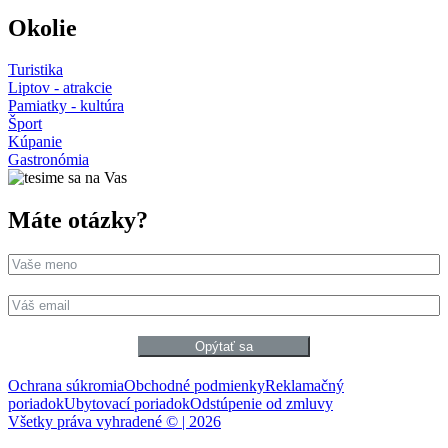
Okolie
Turistika
Liptov - atrakcie
Pamiatky - kultúra
Šport
Kúpanie
Gastronómia
Máte otázky?
Opýtať sa
Ochrana súkromia
Obchodné podmienky
Reklamačný
poriadok
Ubytovací poriadok
Odstúpenie od zmluvy
Všetky práva vyhradené © |
2026