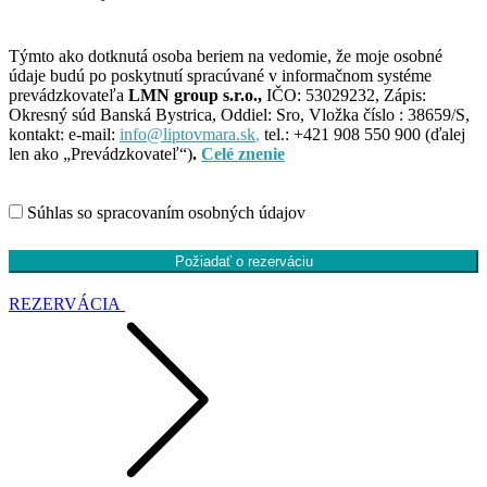
Týmto ako dotknutá osoba beriem na vedomie, že moje osobné
údaje budú po poskytnutí spracúvané v informačnom systéme
prevádzkovateľa
LMN group s.r.o.,
IČO: 53029232, Zápis:
Okresný súd Banská Bystrica, Oddiel: Sro, Vložka číslo : 38659/S,
kontakt: e-mail:
info@liptovmara.sk
,
tel.: +421 908 550 900 (ďalej
len ako „Prevádzkovateľ“)
.
Celé znenie
Súhlas so spracovaním osobných údajov
Požiadať o rezerváciu
REZERVÁCIA