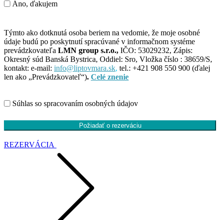
Áno, ďakujem
Týmto ako dotknutá osoba beriem na vedomie, že moje osobné
údaje budú po poskytnutí spracúvané v informačnom systéme
prevádzkovateľa
LMN group s.r.o.,
IČO: 53029232, Zápis:
Okresný súd Banská Bystrica, Oddiel: Sro, Vložka číslo : 38659/S,
kontakt: e-mail:
info@liptovmara.sk
,
tel.: +421 908 550 900 (ďalej
len ako „Prevádzkovateľ“)
.
Celé znenie
Súhlas so spracovaním osobných údajov
Požiadať o rezerváciu
REZERVÁCIA