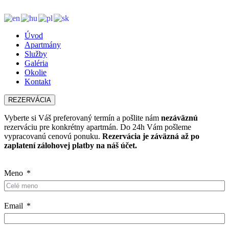
Úvod
Apartmány
Služby
Galéria
Okolie
Kontakt
REZERVÁCIA
Vyberte si Váš preferovaný termín a pošlite nám
nezáväznú
rezerváciu pre konkrétny apartmán. Do 24h Vám pošleme
vypracovanú cenovú ponuku.
Rezervácia je záväzná až po
zaplatení zálohovej platby na náš účet.
Meno
Email