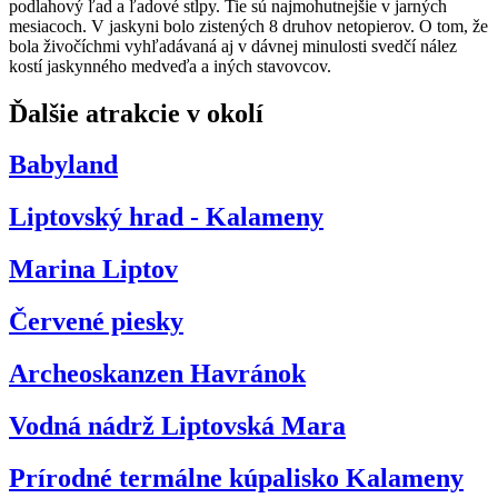
podlahový ľad a ľadové stĺpy. Tie sú najmohutnejšie v jarných
mesiacoch. V jaskyni bolo zistených 8 druhov netopierov. O tom, že
bola živočíchmi vyhľadávaná aj v dávnej minulosti svedčí nález
kostí jaskynného medveďa a iných stavovcov.
Ďalšie atrakcie v okolí
Babyland
Liptovský hrad - Kalameny
Marina Liptov
Červené piesky
Archeoskanzen Havránok
Vodná nádrž Liptovská Mara
Prírodné termálne kúpalisko Kalameny