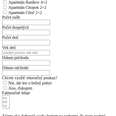
Apartmán Baníkov 4+2
Apartmán Chopok 2+2
Apartmán Choč 2+2
Počet osôb
Počet dospelých
Počet detí
Vek detí
Dátum príchodu
Dátum odchodu
Chcete využiť rekreačný poukaz?
Nie, ide len o bežný pobyt
Áno, ďakujem
Fakturačné údaje
Týmto ako dotknutá osoba beriem na vedomie, že moje osobné