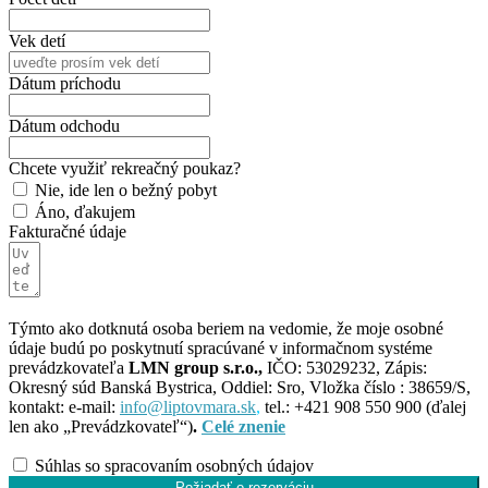
Vek detí
Dátum príchodu
Dátum odchodu
Chcete využiť rekreačný poukaz?
Nie, ide len o bežný pobyt
Áno, ďakujem
Fakturačné údaje
Týmto ako dotknutá osoba beriem na vedomie, že moje osobné
údaje budú po poskytnutí spracúvané v informačnom systéme
prevádzkovateľa
LMN group s.r.o.,
IČO: 53029232, Zápis:
Okresný súd Banská Bystrica, Oddiel: Sro, Vložka číslo : 38659/S,
kontakt: e-mail:
info@liptovmara.sk
,
tel.: +421 908 550 900 (ďalej
len ako „Prevádzkovateľ“)
.
Celé znenie
Súhlas so spracovaním osobných údajov
Požiadať o rezerváciu