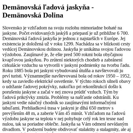
Demänovská ľadová jaskyňa -
Demänovská Dolina
Slovensko je vzhľadom na svoju rozlohu mimoriadne bohaté na
jaskyne. Počet evidovaných jaskýň a priepastí je už približne 6 700.
Demänovská ľadová jaskyňa je jednou z najstarších v Európe. Jej
existencia je doložená už v roku 1299. Nachádza sa v blízkosti cesty
vedúcej Demänovskou dolinou. Jaskyňa je unikátna svojou ľadovou
výzdobou. Zaujímavé je, že ešte pred 500 rokmi bola obyčajnou
kvapľovou jaskyňou. Po zrútení niektorých chodieb a zabránení
cirkulácie vzduchu sa vytvorili v jaskyni podmienky na tvorbu ľadu.
Roku 1885 bola pri jaskyni vybudovaná útulňa a navštevovali ju
prví turisti. Významnejšie navštevovaná bola od rokov 1950 – 1952,
kedy sa zaviedlo elektrické osvetlenie. V týchto rokoch silneli obavy
o udržanie ľadovej pokrývky, nakoľko pri rekonštrukcií došlo k
porušeniu jaskyne a začal v nej znova prúdiť vzduch. Tým by
ľadová prikrývky zmizla. Problémy sa našťastie odstránili. Ku
jaskyni vedie náučný chodník so zaujímavými informačnými
tabuľami. Prehliadková trasa v jaskyni je dlhá 650 metrov s
prevýšením 48 m, a zaberie Vám 45 minút. Vzhľadom na ľadovú
výzdobu jaskyne sa teplota v nej pohybuje celý rok len tesne nad
nulou, tak sa poriadne oblečte. Jaskyňa sa Vám odmení nevídaným
divadlom. V podzemí budete obdivovať stalaktity a stalagmity, ale aj