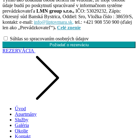
údaje budú po poskytnutí spracúvané v informačnom systéme
prevádzkovateľa
LMN group s.r.o.,
IČO: 53029232, Zápis:
Okresný súd Banská Bystrica, Oddiel: Sro, Vložka číslo : 38659/S,
kontakt: e-mail:
info@liptovmara.sk
,
tel.: +421 908 550 900 (ďalej
len ako „Prevádzkovateľ“)
.
Celé znenie
Súhlas so spracovaním osobných údajov
Požiadať o rezerváciu
REZERVÁCIA
Úvod
Apartmány
Služby
Galéria
Okolie
Kontakt